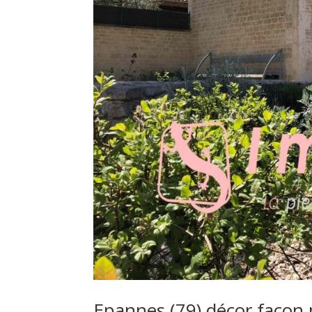
Epannes (79) décor façon 