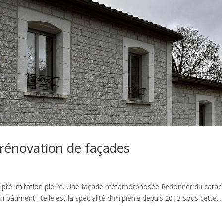
 rénovation de façades
sculpté imitation pierre. Une façade métamorphosée Redonner du carac
 bâtiment : telle est la spécialité d’Imipierre depuis 2013 sous cette...